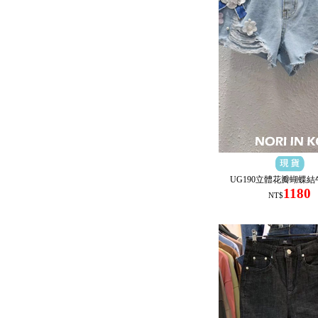
UG190立體花瓣蝴蝶
1180
NT$