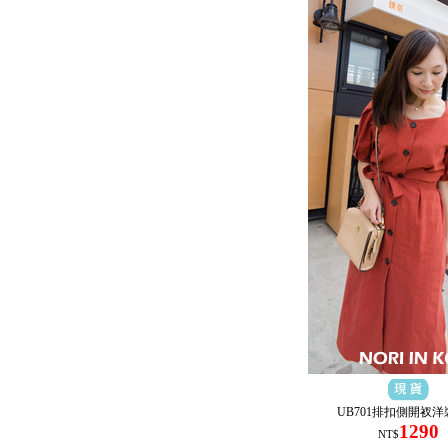
UB701排扣側開衩
1290
NT$