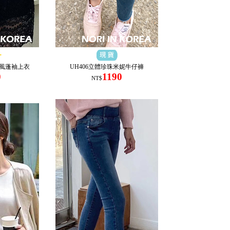
廷風蓬袖上衣
UH406立體珍珠米妮牛仔褲
0
1190
NT$