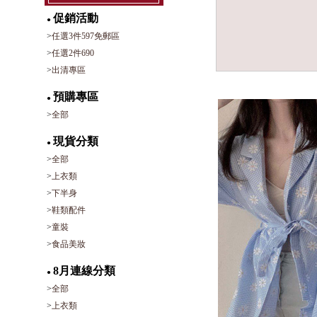
促銷活動
●
>
任選3件597免郵區
>
任選2件690
>
出清專區
預購專區
●
>
全部
現貨分類
●
>
全部
>
上衣類
>
下半身
>
鞋類配件
>
童裝
>
食品美妝
8月連線分類
●
>
全部
>
上衣類