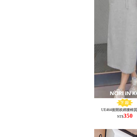
UE464後開衩綁腰棉
350
NT$