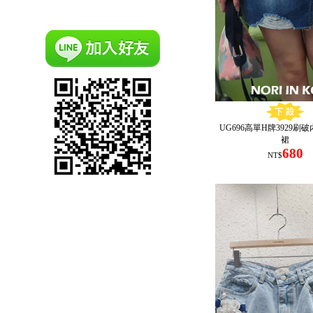
UG696高單H牌3929刷
裙
680
NT$