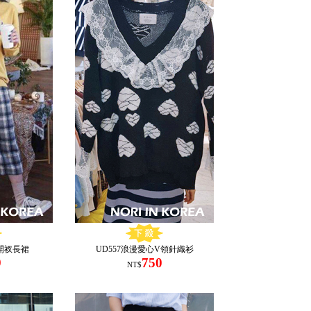
料開衩長裙
UD557浪漫愛心V領針織衫
9
750
NT$