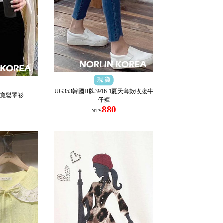
UG353韓國H牌3916-1夏天薄款收腹牛
領寬鬆罩衫
仔褲
0
880
NT$