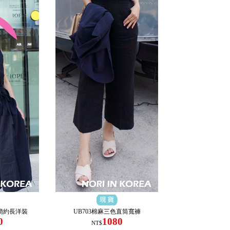
麻簡約長洋裝
UB703棉麻三色直筒寬褲
0
1080
NT$