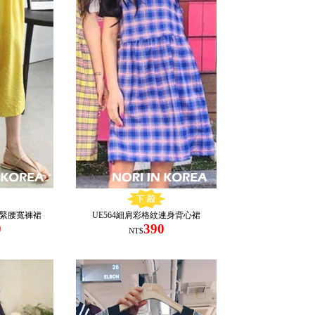
鬆緊腰寬褲裙
UE564細肩彩格紋連身背心裙
0
390
NT$