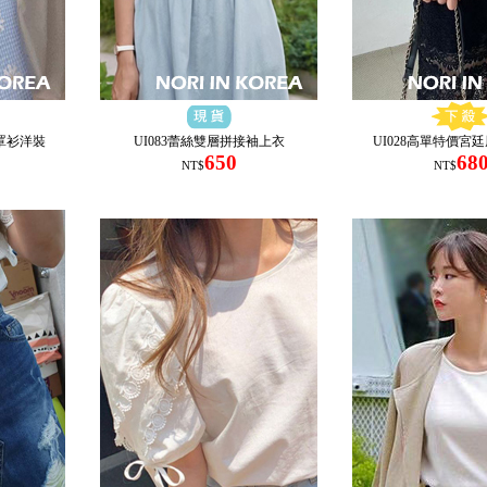
帶罩衫洋裝
UI083蕾絲雙層拼接袖上衣
UI028高單特價宮
650
68
NT$
NT$