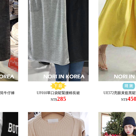
直筒牛仔褲
UF010單口袋鬆緊腰棉長裙
UE572亮眼黃藍黑
285
45
NT$
NT$