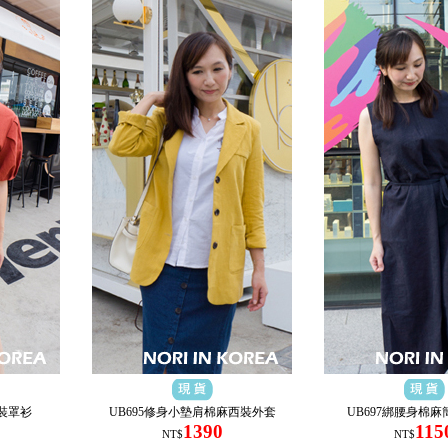
洋裝罩衫
UB695修身小墊肩棉麻西裝外套
UB697綁腰身棉
1390
115
NT$
NT$