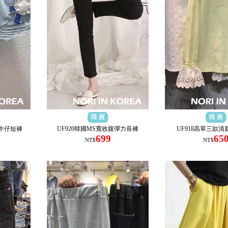
結牛仔短褲
UF920韓國MS寬收腹彈力長褲
UF918高單三款
699
65
NT$
NT$