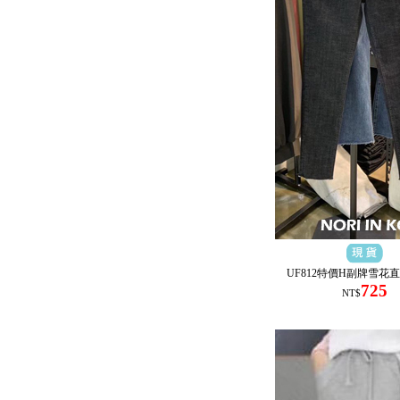
UF812特價H副牌雪花
725
NT$