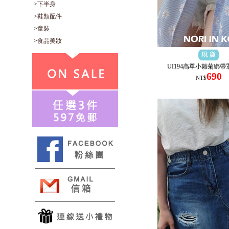
>
下半身
>
鞋類配件
>
童裝
>
食品美妝
UI194高單小雛菊綁
690
NT$