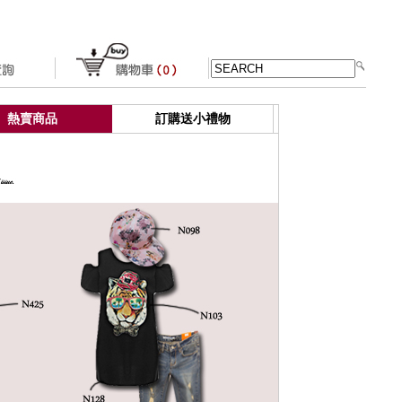
熱賣商品
訂購送小禮物