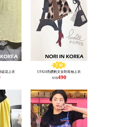
清新緹花上衣
UF824亮鑽豹文女郎長袖上衣
0
490
NT$