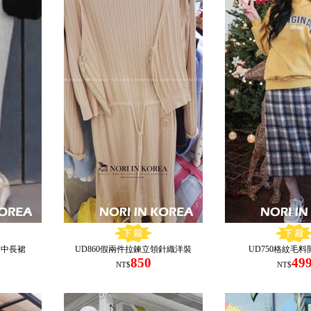
質中長裙
UD860假兩件拉鍊立領針織洋裝
UD750格紋毛
850
49
NT$
NT$