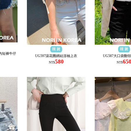
破內短褲牛仔
UG597滾花圈綁結澎袖上衣
UG587大口袋翻
580
65
NT$
NT$