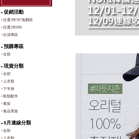
促銷活動
●
>
任選3件597免郵區
>
任選2件690
>
出清專區
預購專區
●
>
全部
現貨分類
●
>
全部
>
上衣類
>
下半身
>
鞋類配件
>
童裝
>
食品美妝
8月連線分類
●
>
全部
>
上衣類