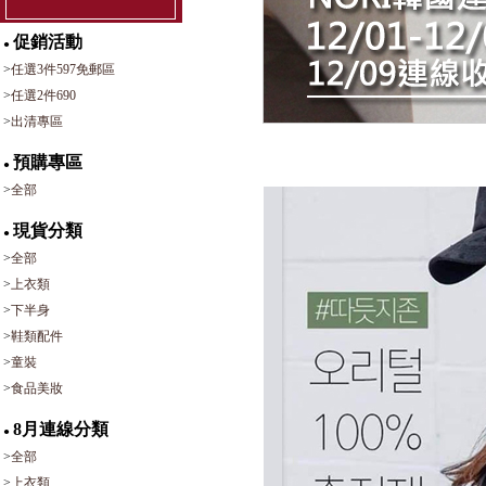
促銷活動
●
>
任選3件597免郵區
>
任選2件690
>
出清專區
預購專區
●
>
全部
現貨分類
●
>
全部
>
上衣類
>
下半身
>
鞋類配件
>
童裝
>
食品美妝
8月連線分類
●
>
全部
>
上衣類