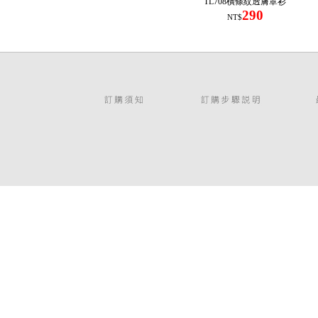
TL708橫條紋透膚罩衫
290
NT$