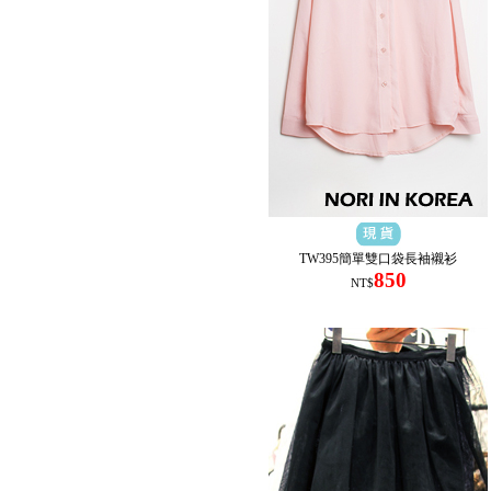
TW395簡單雙口袋長袖襯衫
850
NT$