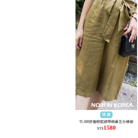
TL388舒服輕鬆綁帶棉麻五分褲裙
1580
NT$