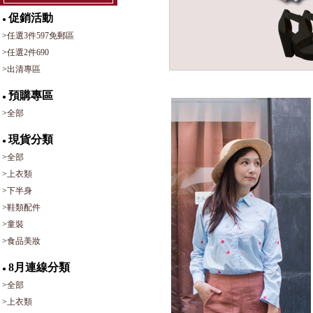
促銷活動
●
>
任選3件597免郵區
>
任選2件690
>
出清專區
預購專區
●
>
全部
現貨分類
●
>
全部
>
上衣類
>
下半身
>
鞋類配件
>
童裝
>
食品美妝
8月連線分類
●
>
全部
>
上衣類