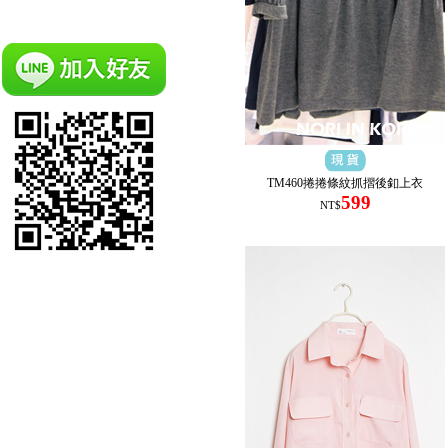
TM460捲捲條紋抓摺後釦上衣
599
NT$