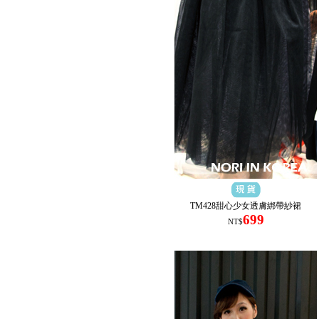
TM428甜心少女透膚綁帶紗裙
699
NT$