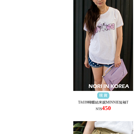
TA039蝴蝶結米妮MINNIE短袖T
450
NT$