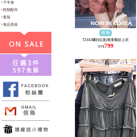
>
下半身
>
鞋類配件
>
童裝
>
食品美妝
TZ442矚目紅點潑漆襯衫上衣
799
NT$