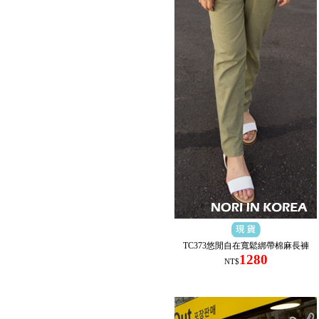
TC373悠閒自在寬鬆綁帶棉麻長褲
1280
NT$