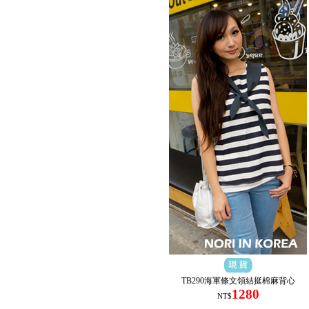
TB290海軍條文領結挺棉麻背心
1280
NT$