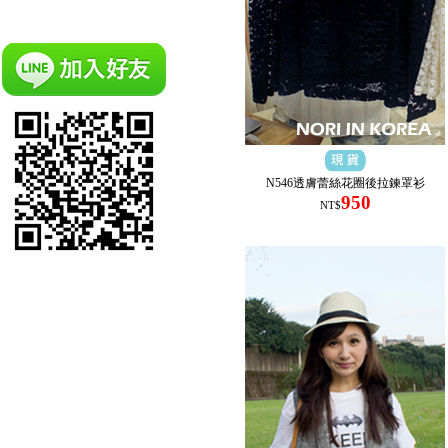
N546透膚蕾絲花圈後拉鍊罩衫
950
NT$