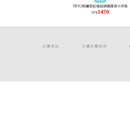
TB312粉嫩彩虹格紋綁腰露肩小洋裝
1470
NT$