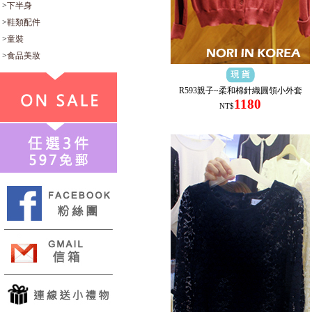
>
下半身
>
鞋類配件
>
童裝
>
食品美妝
R593親子~柔和棉針織圓領小外套
1180
NT$