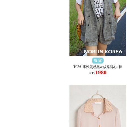
TC561率性質感黑灰紋路背心+褲
1980
NT$