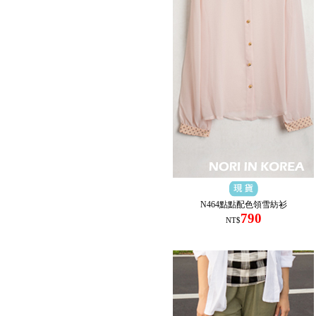
N464點點配色領雪紡衫
790
NT$