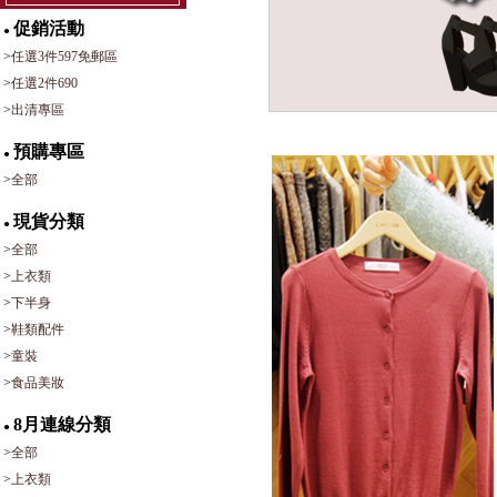
促銷活動
●
>
任選3件597免郵區
>
任選2件690
>
出清專區
預購專區
●
>
全部
現貨分類
●
>
全部
>
上衣類
>
下半身
>
鞋類配件
>
童裝
>
食品美妝
8月連線分類
●
>
全部
>
上衣類