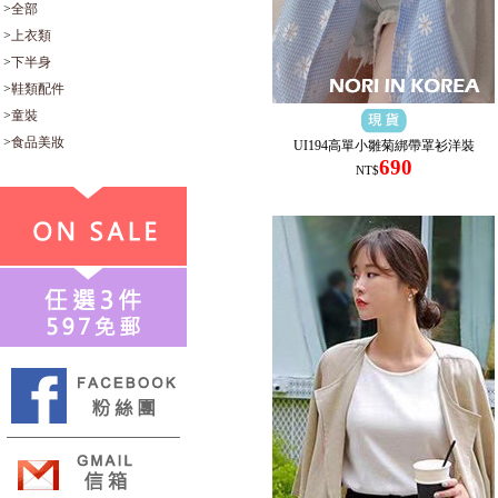
>
全部
>
上衣類
>
下半身
>
鞋類配件
>
童裝
>
食品美妝
UI194高單小雛菊綁帶罩衫洋裝
690
NT$