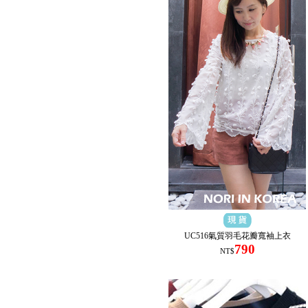
UC516氣質羽毛花瓣寬袖上衣
790
NT$