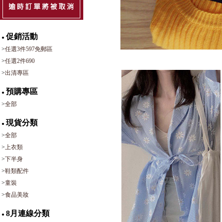
促銷活動
●
>
任選3件597免郵區
>
任選2件690
>
出清專區
預購專區
●
>
全部
現貨分類
●
>
全部
>
上衣類
>
下半身
>
鞋類配件
>
童裝
>
食品美妝
8月連線分類
●