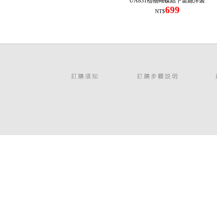
UA831禮物蝴蝶結下蕾絲洋裝
699
NT$