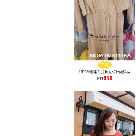
UD860假兩件拉鍊立領針織洋裝
850
NT$