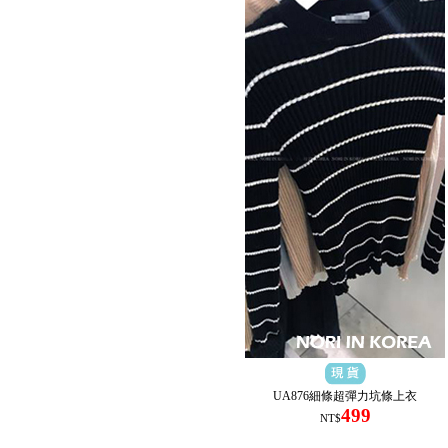
UA876細條超彈力坑條上衣
499
NT$