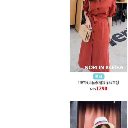
UB701排扣側開衩洋裝罩衫
1290
NT$