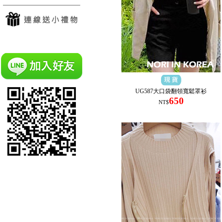
UG587大口袋翻領寬鬆罩衫
650
NT$