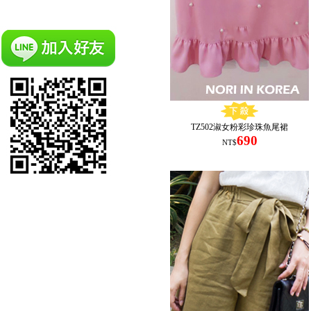
TZ502淑女粉彩珍珠魚尾裙
690
NT$