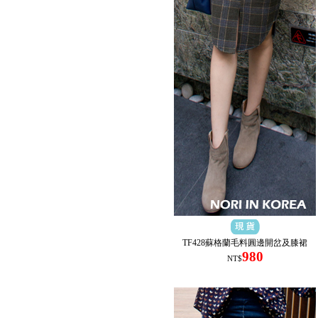
TF428蘇格蘭毛料圓邊開岔及膝裙
980
NT$