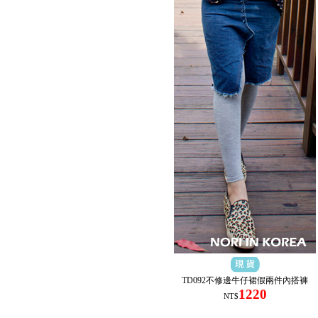
TD092不修邊牛仔裙假兩件內搭褲
1220
NT$