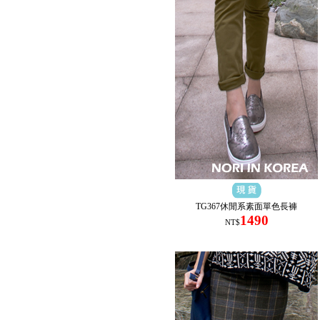
TG367休閒系素面單色長褲
1490
NT$