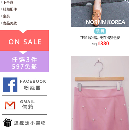
>
下半身
>
鞋類配件
>
童裝
>
食品美妝
TP621柔情甜美百摺雙色裙
1380
NT$