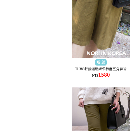
TL388舒服輕鬆綁帶棉麻五分褲裙
1580
NT$