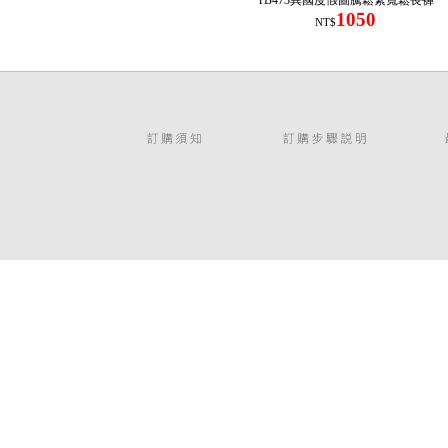
TB473異國度假圖騰鬆緊寬鬆長褲
1050
NT$