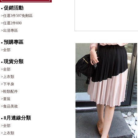
促銷活動
●
>
任選3件597免郵區
>
任選2件690
>
出清專區
預購專區
●
>
全部
現貨分類
●
>
全部
>
上衣類
>
下半身
>
鞋類配件
>
童裝
>
食品美妝
8月連線分類
●
>
全部
>
上衣類