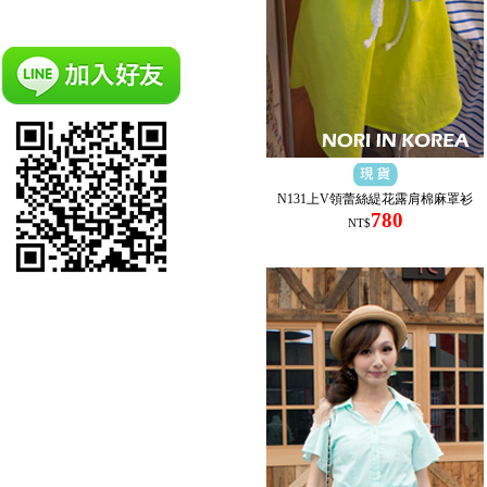
N131上V領蕾絲緹花露肩棉麻罩衫
780
NT$