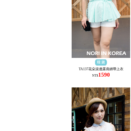
TA137花朵滾邊露肩綁帶上衣
1590
NT$