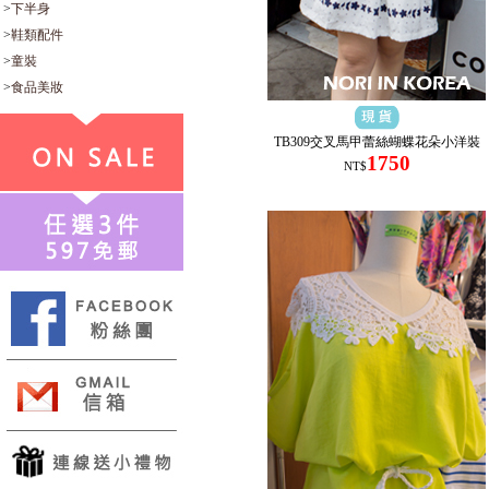
>
下半身
>
鞋類配件
>
童裝
>
食品美妝
TB309交叉馬甲蕾絲蝴蝶花朵小洋裝
1750
NT$