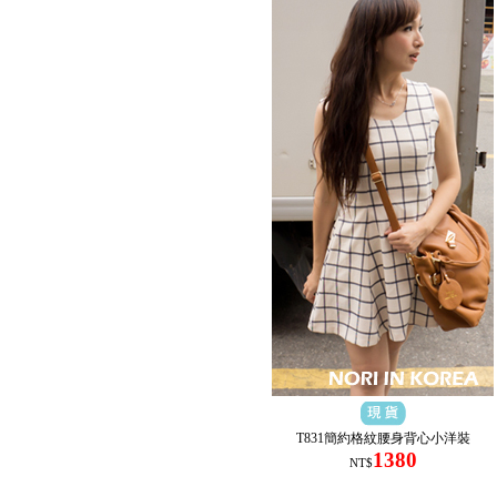
T831簡約格紋腰身背心小洋裝
1380
NT$