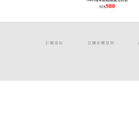
N463海軍船錨圖騰雪紡衫
980
NT$