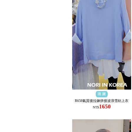
R658氣質後拉鍊拼接波浪雪紡上衣
1650
NT$