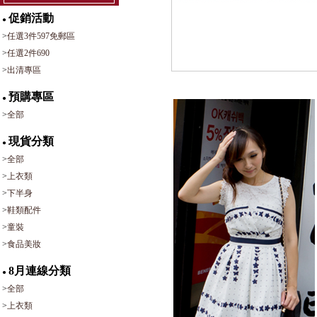
促銷活動
●
>
任選3件597免郵區
>
任選2件690
>
出清專區
預購專區
●
>
全部
現貨分類
●
>
全部
>
上衣類
>
下半身
>
鞋類配件
>
童裝
>
食品美妝
8月連線分類
●
>
全部
>
上衣類