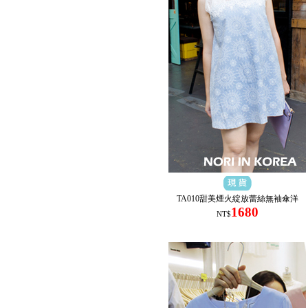
TA010甜美煙火綻放蕾絲無袖傘洋
1680
NT$