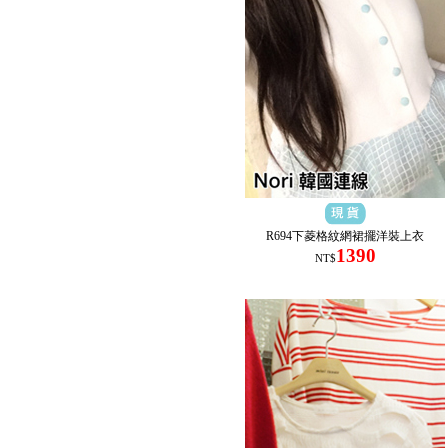
R694下菱格紋網裙擺洋裝上衣
1390
NT$