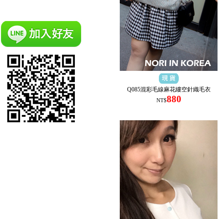
Q085混彩毛線麻花縷空針織毛衣
880
NT$