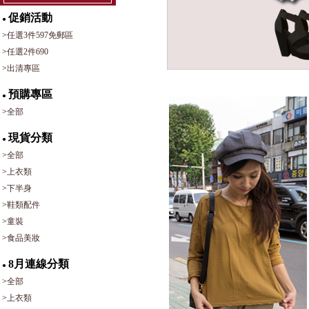
促銷活動
●
>
任選3件597免郵區
>
任選2件690
>
出清專區
預購專區
●
>
全部
現貨分類
●
>
全部
>
上衣類
>
下半身
>
鞋類配件
>
童裝
>
食品美妝
8月連線分類
●
>
全部
>
上衣類