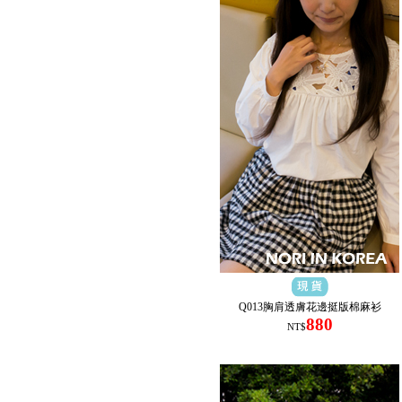
Q013胸肩透膚花邊挺版棉麻衫
880
NT$