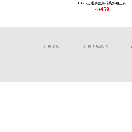
TB667上透膚蕾絲花朵無袖上衣
450
NT$