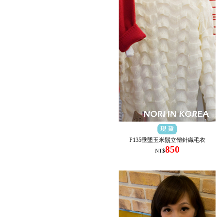
P135垂墜玉米鬚立體針織毛衣
850
NT$