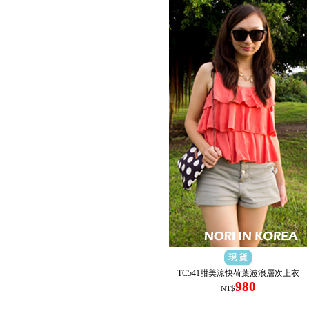
TC541甜美涼快荷葉波浪層次上衣
980
NT$