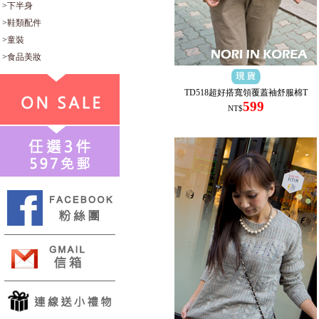
>
下半身
>
鞋類配件
>
童裝
>
食品美妝
TD518超好搭寬領覆蓋袖舒服棉T
599
NT$